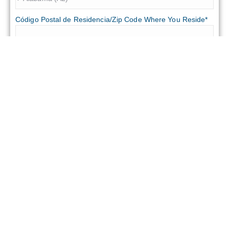
Código Postal de Residencia/Zip Code Where You Reside*
¿Disponible para viajar a los Estados Unidos?/Will travel to
Mainland USA?
ENVIAR/SUBMIT
Programas de Entrenamiento
Training Programs
NSC ofrece programas de capacitación