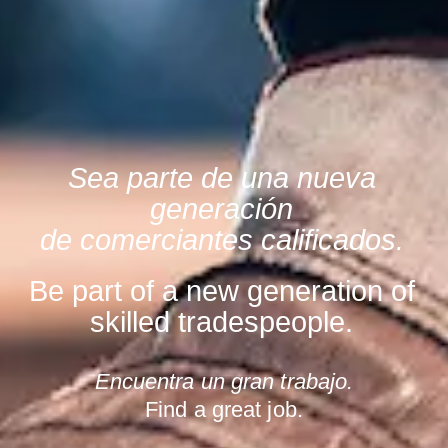
Sea parte de una nueva
generación
de comerciantes calificados.
Be part of a new generation of
skilled tradespeople.
Encuentra un gran trabajo.
Find a great job.